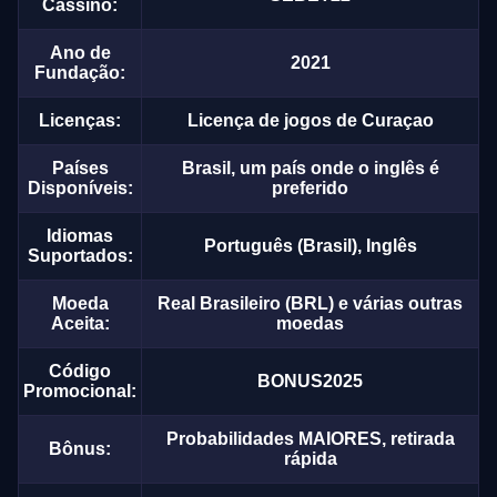
Cassino:
Ano de
2021
Fundação:
Licenças:
Licença de jogos de Curaçao
Países
Brasil, um país onde o inglês é
Disponíveis:
preferido
Idiomas
Português (Brasil), Inglês
Suportados:
Moeda
Real Brasileiro (BRL) e várias outras
Aceita:
moedas
Código
BONUS2025
Promocional:
Probabilidades MAIORES, retirada
Bônus:
rápida