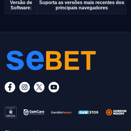
Versão de
Suporta as versões mais recentes dos
Software:
principais navegadores